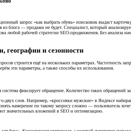
ково
ционный запрос «как выбрать обувь» поисковик выдаст карточку 
я из блога — продажи не будет. Специалист, который анализируе
снова любой рабочей стратегии SEO-продвижения. Без анализа н
и, географии и сезонности
осов строится ещё на нескольких параметрах. Частотность запр
берём эти параметры, а также способы их использования.
я система фиксирует обращение. Количество таких обращений за 
о-двух слов. Например, «кроссовки мужские» в Яндексе набирают
нять намерение по такому запросу сложно — пользователь хоче
уют значительных вложений в SEO и оптимизацию.
для бега». Конкуренция умеренная, а целевой аудитории попада