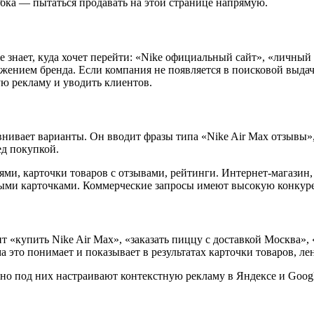
ибка — пытаться продавать на этой странице напрямую.
е знает, куда хочет перейти: «Nike официальный сайт», «личный
ением бренда. Если компания не появляется в поисковой выдач
ую рекламу и уводить клиентов.
внивает варианты. Он вводит фразы типа «Nike Air Max отзывы», 
ед покупкой.
ми, карточки товаров с отзывами, рейтинги. Интернет-магазин, 
тыми карточками. Коммерческие запросы имеют высокую конкуре
т «купить Nike Air Max», «заказать пиццу с доставкой Москва»,
а это понимает и показывает в результатах карточки товаров, ле
о под них настраивают контекстную рекламу в Яндексе и Googl