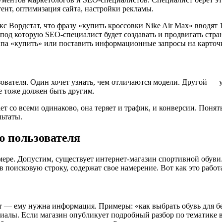
тент, оптимизация сайта, настройки рекламы.
с Вордстат, что фразу «купить кроссовки Nike Air Max» вводят 
под которую SEO-специалист будет создавать и продвигать стран
ипа «купить» или поставить информационные запросы на карточ
вателя. Один хочет узнать, чем отличаются модели. Другой — уже
е тоже должен быть другим.
т со всеми одинаково, она теряет и трафик, и конверсии. Понять
льтаты.
ю пользователя
ере. Допустим, существует интернет-магазин спортивной обуви
в поисковую строку, содержат свое намерение. Вот как это работа
ает — ему нужна информация. Примеры: «как выбрать обувь для
ериалы. Если магазин опубликует подробный разбор по тематике 