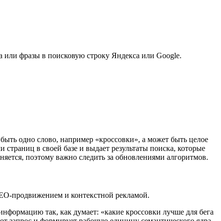
ва или фразы в поисковую строку Яндекса или Google.
 быть одно слово, например «кроссовки», а может быть целое
 страниц в своей базе и выдает результаты поиска, которые
яется, поэтому важно следить за обновлениями алгоритмов.
 SEO-продвижением и контекстной рекламой.
нформацию так, как думает: «какие кроссовки лучше для бега
от запрос и формирует рабочую единицу семантического ядра,