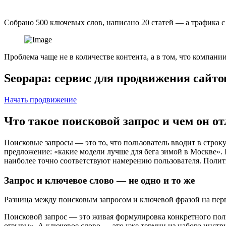
Собрано 500 ключевых слов, написано 20 статей — а трафика с 
Проблема чаще не в количестве контента, а в том, что компани
Seopapa: сервис для продвижения сайт
Начать продвижение
Что такое поисковой запрос и чем он о
Поисковые запросы — это то, что пользователь вводит в строк
предложение: «какие модели лучше для бега зимой в Москве». П
наиболее точно соответствуют намерению пользователя. Полит
Запрос и ключевое слово — не одно и то же
Разница между поисковым запросом и ключевой фразой на перв
Поисковой запрос — это живая формулировка конкретного поль
отзывы». А ключевое слово — это уже термин из набора инстр