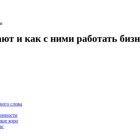
ми
ют и как с ними работать бизн
вого слова
зонности
кое ядро
ас