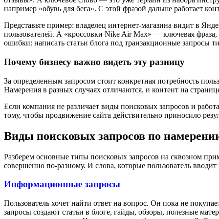
например «обувь для бега». С этой фразой дальше работает кон
Представьте пример: владелец интернет-магазина видит в Яндек
пользователей. А «кроссовки Nike Air Max» — ключевая фраза, 
ошибки: написать статьи блога под транзакционные запросы т
Почему бизнесу важно видеть эту разницу
За определенным запросом стоит конкретная потребность пользо
Намерения в разных случаях отличаются, и контент на страниц
Если компания не различает виды поисковых запросов и работае
тому, чтобы продвижение сайта действительно приносило резу
Виды поисковых запросов по намерени
Разберем основные типы поисковых запросов на сквозном прим
совершенно по-разному. И слова, которые пользователь вводит 
Информационные запросы
Пользователь хочет найти ответ на вопрос. Он пока не покуп
запросы создают статьи в блоге, гайды, обзоры, полезные мат