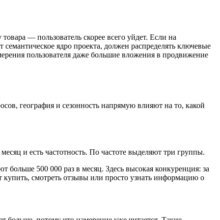
товара — пользователь скорее всего уйдет. Если на
т семантическое ядро проекта, должен распределять ключевые
амерения пользователя даже большие вложения в продвижение
осов, география и сезонность напрямую влияют на то, какой
месяц и есть частотность. По частоте выделяют три группы.
 больше 500 000 раз в месяц. Здесь высокая конкуренция: за
т купить, смотреть отзывы или просто узнать информацию о
ет больше, потому что намерение уже читается. Такие