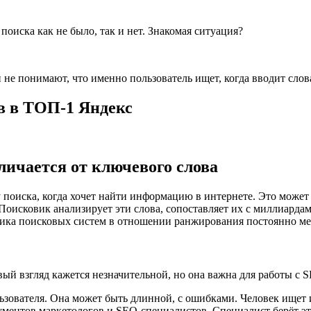
поиска как не было, так и нет. Знакомая ситуация?
и не понимают, что именно пользователь ищет, когда вводит сло
ов в ТОП-1 Яндекс
тличается от ключевого слова
у поиска, когда хочет найти информацию в интернете. Это может
оисковик анализирует эти слова, сопоставляет их с миллиардами
ика поисковых систем в отношении ранжирования постоянно мен
ый взгляд кажется незначительной, но она важна для работы с
зователя. Она может быть длинной, с ошибками. Человек ищет и
ументов маркетологов и SEO-специалистов. Специалист берёт эт