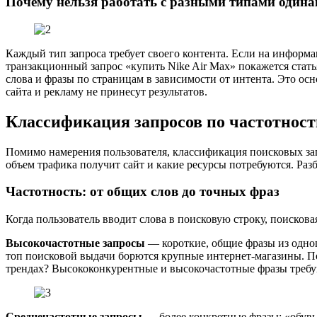
Почему нельзя работать с разными типами одина
Каждый тип запроса требует своего контента. Если на информа
транзакционный запрос «купить Nike Air Max» покажется стать
слова и фразы по страницам в зависимости от интента. Это о
сайта и рекламу не принесут результатов.
Классификация запросов по частотност
Помимо намерения пользователя, классификация поисковых запр
объем трафика получит сайт и какие ресурсы потребуются. Раз
Частотность: от общих слов до точных фраз
Когда пользователь вводит слова в поисковую строку, поискова
Высокочастотные запросы
— короткие, общие фразы из одног
топ поисковой выдачи борются крупные интернет-магазины. По
трендах? Высококонкурентные и высокочастотные фразы треб
Среднечастотные запросы
— более конкретные фразы: «обувь 