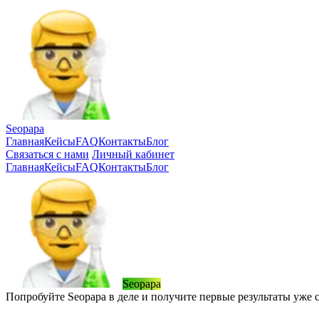
Seopapa
Главная
Кейсы
FAQ
Контакты
Блог
Связаться
с нами
Личный кабинет
Главная
Кейсы
FAQ
Контакты
Блог
Seopapa
Попробуйте Seopapa в деле и получите первые результаты уже 