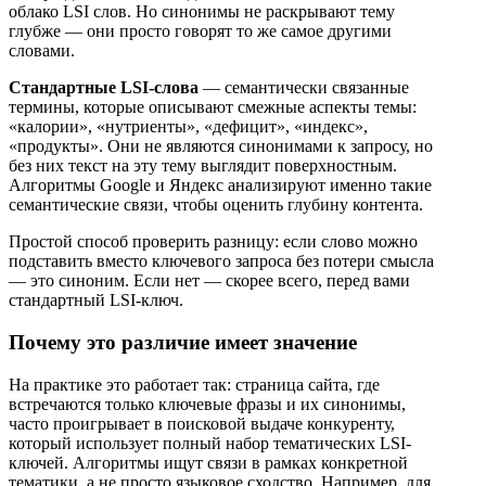
облако LSI слов. Но синонимы не раскрывают тему
глубже — они просто говорят то же самое другими
словами.
Стандартные LSI-слова
— семантически связанные
термины, которые описывают смежные аспекты темы:
«калории», «нутриенты», «дефицит», «индекс»,
«продукты». Они не являются синонимами к запросу, но
без них текст на эту тему выглядит поверхностным.
Алгоритмы Google и Яндекс анализируют именно такие
семантические связи, чтобы оценить глубину контента.
Простой способ проверить разницу: если слово можно
подставить вместо ключевого запроса без потери смысла
— это синоним. Если нет — скорее всего, перед вами
стандартный LSI-ключ.
Почему это различие имеет значение
На практике это работает так: страница сайта, где
встречаются только ключевые фразы и их синонимы,
часто проигрывает в поисковой выдаче конкуренту,
который использует полный набор тематических LSI-
ключей. Алгоритмы ищут связи в рамках конкретной
тематики, а не просто языковое сходство. Например, для