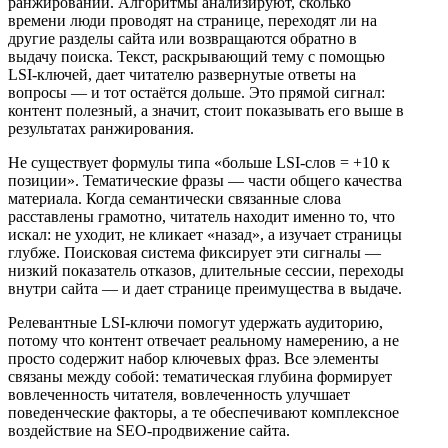
ранжировании. Алгоритмы анализируют, сколько
времени люди проводят на странице, переходят ли на
другие разделы сайта или возвращаются обратно в
выдачу поиска. Текст, раскрывающий тему с помощью
LSI-ключей, дает читателю развернутые ответы на
вопросы — и тот остаётся дольше. Это прямой сигнал:
контент полезный, а значит, стоит показывать его выше в
результатах ранжирования.
Не существует формулы типа «больше LSI-слов = +10 к
позиции». Тематические фразы — части общего качества
материала. Когда семантически связанные слова
расставлены грамотно, читатель находит именно то, что
искал: не уходит, не кликает «назад», а изучает страницы
глубже. Поисковая система фиксирует эти сигналы —
низкий показатель отказов, длительные сессии, переходы
внутри сайта — и дает странице преимущества в выдаче.
Релевантные LSI-ключи помогут удержать аудиторию,
потому что контент отвечает реальному намерению, а не
просто содержит набор ключевых фраз. Все элементы
связаны между собой: тематическая глубина формирует
вовлеченность читателя, вовлеченность улучшает
поведенческие факторы, а те обеспечивают комплексное
воздействие на SEO-продвижение сайта.