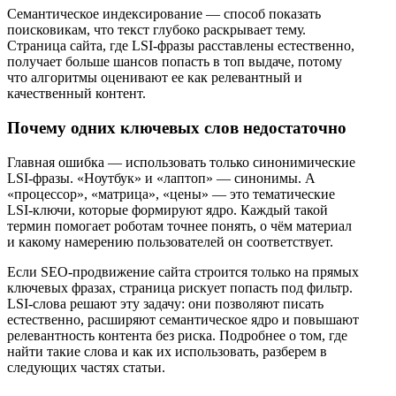
Семантическое индексирование — способ показать
поисковикам, что текст глубоко раскрывает тему.
Страница сайта, где LSI-фразы расставлены естественно,
получает больше шансов попасть в топ выдаче, потому
что алгоритмы оценивают ее как релевантный и
качественный контент.
Почему одних ключевых слов недостаточно
Главная ошибка — использовать только синонимические
LSI-фразы. «Ноутбук» и «лаптоп» — синонимы. А
«процессор», «матрица», «цены» — это тематические
LSI-ключи, которые формируют ядро. Каждый такой
термин помогает роботам точнее понять, о чём материал
и какому намерению пользователей он соответствует.
Если SEO-продвижение сайта строится только на прямых
ключевых фразах, страница рискует попасть под фильтр.
LSI-слова решают эту задачу: они позволяют писать
естественно, расширяют семантическое ядро и повышают
релевантность контента без риска. Подробнее о том, где
найти такие слова и как их использовать, разберем в
следующих частях статьи.